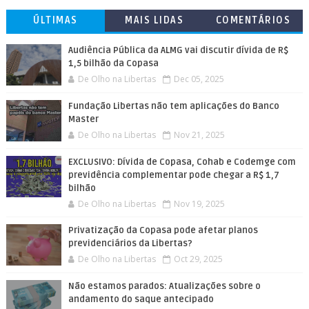
ÚLTIMAS
MAIS LIDAS
COMENTÁRIOS
Audiência Pública da ALMG vai discutir dívida de R$
1,5 bilhão da Copasa
De Olho na Libertas
Dec 05, 2025
Fundação Libertas não tem aplicações do Banco
Master
De Olho na Libertas
Nov 21, 2025
EXCLUSIVO: Dívida de Copasa, Cohab e Codemge com
previdência complementar pode chegar a R$ 1,7
bilhão
De Olho na Libertas
Nov 19, 2025
Privatização da Copasa pode afetar planos
previdenciários da Libertas?
De Olho na Libertas
Oct 29, 2025
Não estamos parados: Atualizações sobre o
andamento do saque antecipado