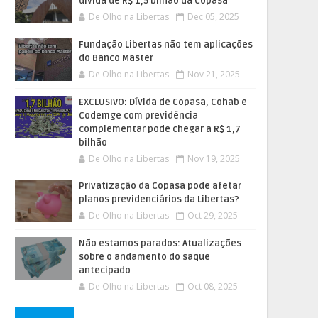
dívida de R$ 1,5 bilhão da Copasa
De Olho na Libertas
Dec 05, 2025
Fundação Libertas não tem aplicações
do Banco Master
De Olho na Libertas
Nov 21, 2025
EXCLUSIVO: Dívida de Copasa, Cohab e
Codemge com previdência
complementar pode chegar a R$ 1,7
bilhão
De Olho na Libertas
Nov 19, 2025
Privatização da Copasa pode afetar
planos previdenciários da Libertas?
De Olho na Libertas
Oct 29, 2025
Não estamos parados: Atualizações
sobre o andamento do saque
antecipado
De Olho na Libertas
Oct 08, 2025