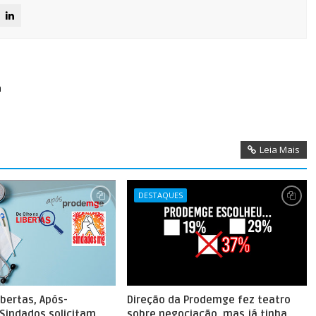
a
a
Leia Mais
DESTAQUES
ibertas, Após-
Direção da Prodemge fez teatro
Sindados solicitam
sobre negociação, mas já tinha