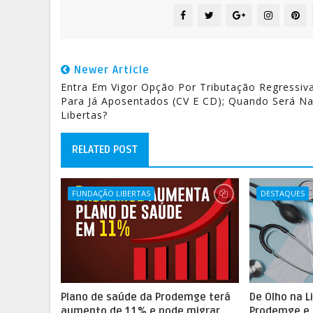
Newer Article
Entra Em Vigor Opção Por Tributação Regressiv
Para Já Aposentados (CV E CD); Quando Será N
Libertas?
RELATED POST
FUNDAÇÃO LIBERTAS
DESTAQUES
Plano de saúde da Prodemge terá
De Olho na L
aumento de 11% e pode migrar
Prodemge e 