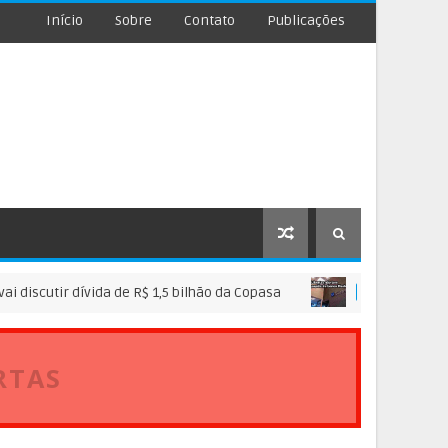
Início
Sobre
Contato
Publicações
utir dívida de R$ 1,5 bilhão da Copasa
Fundação
DESTAQUES
RTAS