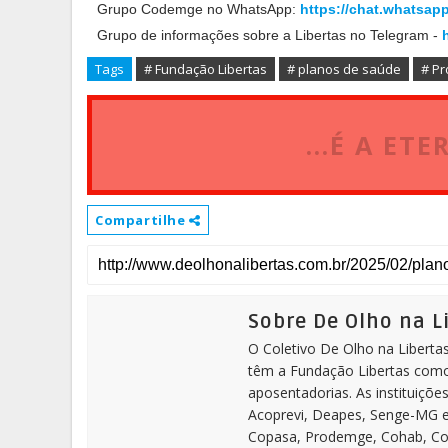
Grupo Codemge no WhatsApp:
https://chat.whatsa
Grupo de informações sobre a Libertas no Telegram -
Tags
# Fundação Libertas
# planos de saúde
# P
...É A ET
Compartilhe
Sobre De Olho na L
O Coletivo De Olho na Liberta
têm a Fundação Libertas com
aposentadorias. As instituiçõ
Acoprevi, Deapes, Senge-MG e
Copasa, Prodemge, Cohab, Cod