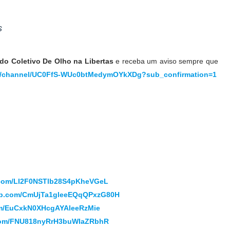
s
do Coletivo De Olho na Libertas
e receba um aviso sempre que
m/channel/UC0FfS-WUc0btMedymOYkXDg?sub_confirmation=1
p.com/LI2F0NSTlb28S4pKheVGeL
app.com/CmUjTa1gleeEQqQPxzG80H
com/EuCxkN0XHcgAYAleeRzMie
.com/FNU818nyRrH3buWIaZRbhR