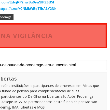
pp.com/EdcjRP2hwSu9yuSlPZ6B5l
https://t.me/+JNMkWEqTfhA1Y2Nh
rodemge
ERNA VIGILÂNCIA
ibertas
s reúne instituições e participantes de empresas em Minas que
o fundo de pensão para complementação de suas
es participantes do De Olho na Libertas são Após-Prodemge,
 Assepe-MGS. As patrocinadoras deste fundo de pensão são
emig, IMA, Libertas e MGS.