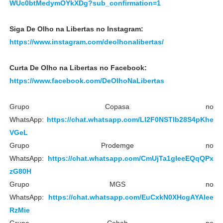
WUc0btMedymOYkXDg?sub_confirmation=1
Siga De Olho na Libertas no Instagram:
https://www.instagram.com/deolhonalibertas/
Curta De Olho na Libertas no Facebook:
https://www.facebook.com/DeOlhoNaLibertas
Grupo Copasa no
WhatsApp:
https://chat.whatsapp.com/LI2F0NSTlb28S4pKhe
VGeL
Grupo Prodemge no
WhatsApp:
https://chat.whatsapp.com/CmUjTa1gleeEQqQPx
zG80H
Grupo MGS no
WhatsApp:
https://chat.whatsapp.com/EuCxkN0XHcgAYAlee
RzMie