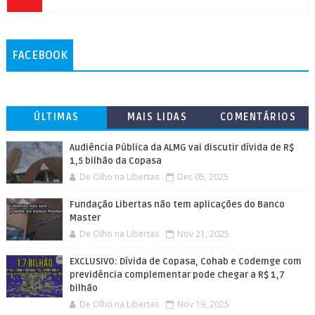
FACEBOOK
ÚLTIMAS
MAIS LIDAS
COMENTÁRIOS
Audiência Pública da ALMG vai discutir dívida de R$
1,5 bilhão da Copasa
De Olho na Libertas
Dec 05, 2025
Fundação Libertas não tem aplicações do Banco
Master
De Olho na Libertas
Nov 21, 2025
EXCLUSIVO: Dívida de Copasa, Cohab e Codemge com
previdência complementar pode chegar a R$ 1,7
bilhão
De Olho na Libertas
Nov 19, 2025