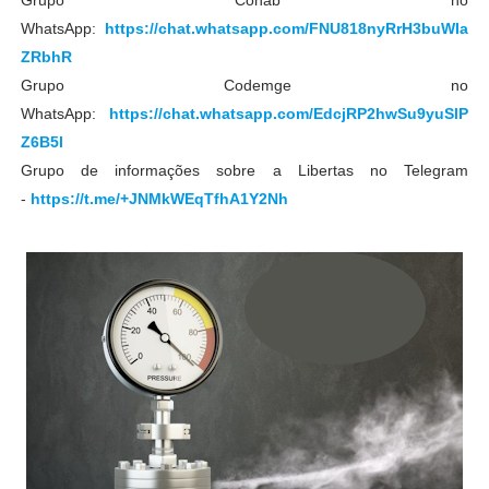
Grupo Cohab no
WhatsApp:
https://chat.whatsapp.com/FNU818nyRrH3buWIa
ZRbhR
Grupo Codemge no
WhatsApp:
https://chat.whatsapp.com/EdcjRP2hwSu9yuSlP
Z6B5l
Grupo de informações sobre a Libertas no Telegram
-
https://t.me/+JNMkWEqTfhA1Y2Nh